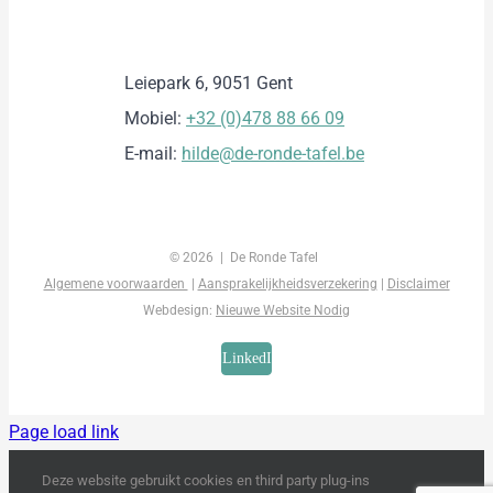
Leiepark 6, 9051 Gent
Mobiel:
+32 (0)478 88 66 09
E-mail:
hilde@de-ronde-tafel.be
©
2026 | De Ronde Tafel
Algemene voorwaarden
|
Aansprakelijkheidsverzekering
|
Disclaimer
Webdesign:
Nieuwe Website Nodig
LinkedIn
Page load link
Deze website gebruikt cookies en third party plug-ins