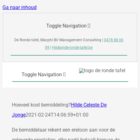
Ga naar inhoud
Toggle Navigation
De Ronde tafel, Macphi BV Management Consulting |
0478 88 66
Nieuws
09
|
Hilde@de-ronde-tafel.be
Bemiddeling
Toggle Navigation
Hilde Celeste De Jonge
Problemen tussen vennoten
Contact
Hoeveel kost bemiddeling?
Hilde Celeste De
Spanningen in het familiebedrijf
Jonge
2021-02-24T14:06:59+01:00
De bemiddelaar rekent een ereloon aan voor de
Conflicten op de werkvloer
geleverde prestaties, elke partij betaalt hiervan de